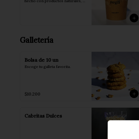
hecho con productos naturales, 
sin conservantes ni saborizantes.

Pote de 473 ml.
Galletería
Bolsa de 10 un
Escoge tu galleta favorita.
$10.200
Cabritas Dulces