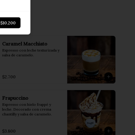
r
$10.200
Caramel Macchiato
Expresso con leche texturizada y 
salsa de caramelo.
$2.700
Frapuccino
Expresso con hielo frappé y 
leche. Decorado con crema 
chantilly y salsa de caramelo.
$3.800