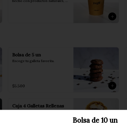
hecho con productos naturales, 
sin conservantes ni saborizantes.

Pote de 473 ml.
Bolsa de 5 un
Escoge tu galleta favorita.
$5.500
Caja 4 Galletas Rellenas
En esta caja encontrarás un mix 
de 4 galletas rellenas.

Bolsa de 10 un
Incluye 1 de cada uno de nuestros 