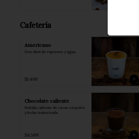
Cafetería
Americano
Dos shot de expresso y agua.
$1.400
Chocolate caliente
Bebida caliente de cacao en polvo 
y leche texturizada.
$4.500