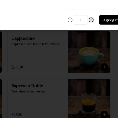
Agrega
Cappuccino
Expresso con leche texturizada.
$2.300
Espresso Doble
Dos shot de espressos.
$1.800