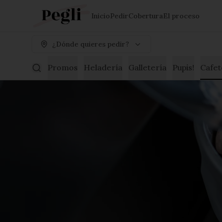
Inicio
Pedir
Cobertura
El proceso
¿Dónde quieres pedir?
Promos
Heladería
Galletería
Pupis!
Cafet