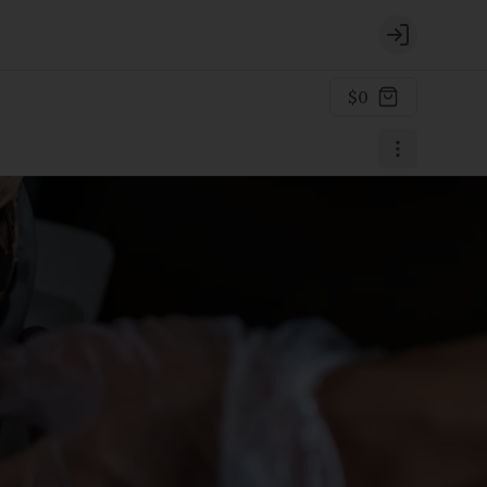
Login
$0