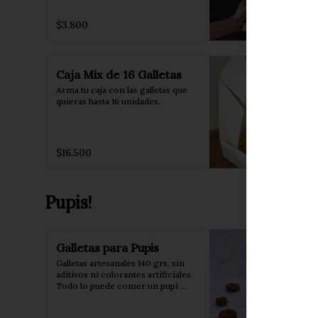
$3.800
Caja Mix de 16 Galletas
Arma tu caja con las galletas que 
quieras hasta 16 unidades.
$16.500
Pupis!
Galletas para Pupis
Galletas artesanales 140 grs, sin 
aditivos ni colorantes artificiales. 
Todo lo puede comer un pupi 
para darle todo el cariño que 
puedas en un mini bocado!