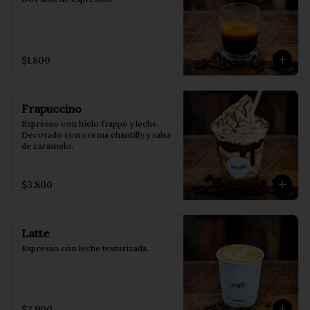
$1.800
Frapuccino
Expresso con hielo frappé y leche. 
Decorado con crema chantilly y salsa 
de caramelo.
$3.800
Latte
Expresso con leche texturizada.
$2.900