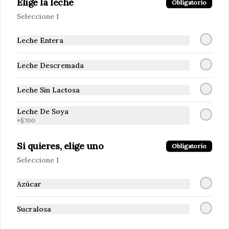
Elige la leche
Obligatorio
Seleccione 1
Leche Entera
Leche Descremada
Leche Sin Lactosa
Leche De Soya
Conócenos
+
$700
Si quieres, elige uno
Zona de despacho
Obligatorio
Términos y condiciones
Seleccione 1
Política de privacidad
Azúcar
Redes sociales
Sucralosa
Instagram