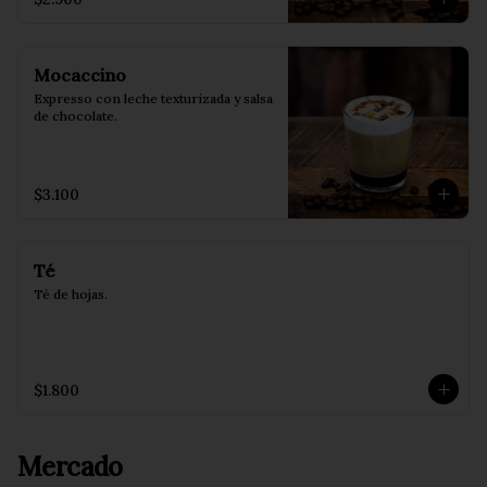
Mocaccino
Expresso con leche texturizada y salsa 
de chocolate.
$3.100
Té
Té de hojas.
$1.800
Mercado