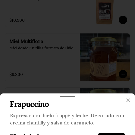
$10.900
Miel Multiflora
Miel desde Frutillar formato de 1 kilo
$9.800
Miel de Tiaca
Miel desde Frutillar formato de 1 kilo
Frapuccino
Expresso con hielo frappé y leche. Decorado con
crema chantilly y salsa de caramelo.
$9.800