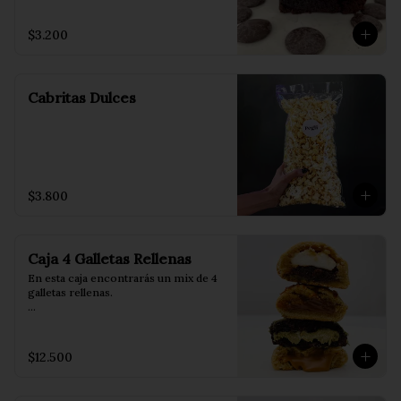
tu helado favorito.
$3.200
Cabritas Dulces
$3.800
Caja 4 Galletas Rellenas
En esta caja encontrarás un mix de 4 
galletas rellenas.

Incluye 1 de cada uno de nuestros 
cuatro sabores:

$12.500
💚 Dubai: rellena con pistacho y 
auténtico kadayif.

🤎 Lotus: rellena con Lotus Biscoff.
