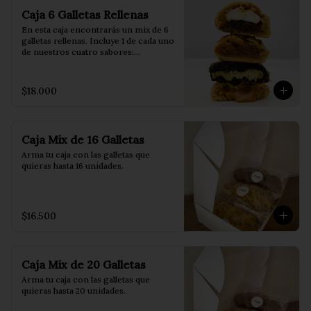
🤍 Canela: rellena con canela y queso 
Caja 6 Galletas Rellenas
crema.

🧡 Manjar: rellena con manjar.

En esta caja encontrarás un mix de 6 
galletas rellenas. Incluye 1 de cada uno 
Para disfrutarlas al máximo: 
de nuestros cuatro sabores:

caliéntalas durante 2 minutos en el 
horno o 15 segundos en el 
💚 Dubai: rellena con pistacho y 
microondas. 

auténtico kadayif.

$18.000
🤎 Lotus: rellena con Lotus Biscoff.

Conservación: guárdalas en un 
🤍 Canela: rellena con canela y queso 
recipiente hermético para mantener 
crema.

su frescura por más tiempo.
🧡 Manjar: rellena con manjar.

Caja Mix de 16 Galletas
Además, recibirás 2 galletas 
Arma tu caja con las galletas que 
adicionales elegidas al azar, según el 
quieras hasta 16 unidades.
stock y la disponibilidad del día.

Para disfrutarlas al máximo: 
caliéntalas durante 2 minutos en el 
$16.500
horno o 15 segundos en el 
microondas. 

Conservación: guárdalas en un 
recipiente hermético para mantener 
Caja Mix de 20 Galletas
su frescura por más tiempo.
Arma tu caja con las galletas que 
quieras hasta 20 unidades.