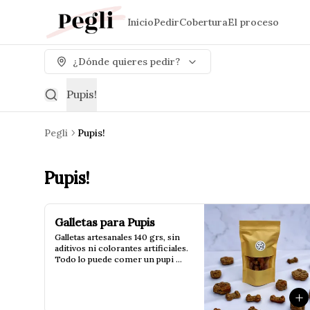
Inicio
Pedir
Cobertura
El proceso
¿Dónde quieres pedir?
Pupis!
Pegli
Pupis!
Pupis!
Galletas para Pupis
Galletas artesanales 140 grs, sin 
aditivos ni colorantes artificiales. 
Todo lo puede comer un pupi 
para darle todo el cariño que 
puedas en un mini bocado!