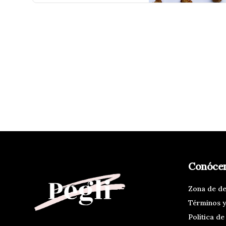
Conóce
Zona de d
Términos y
Política de