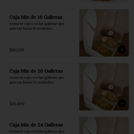
Conservación: guárdalas en un 
🤍 Canela: rellena con canela y queso 
recipiente hermético para mantener 
crema.

su frescura por más tiempo.
🧡 Manjar: rellena con manjar.

Caja Mix de 16 Galletas
Además, recibirás 2 galletas 
Arma tu caja con las galletas que 
adicionales elegidas al azar, según el 
quieras hasta 16 unidades.
stock y la disponibilidad del día.

Para disfrutarlas al máximo: 
caliéntalas durante 2 minutos en el 
$16.500
horno o 15 segundos en el 
microondas. 

Conservación: guárdalas en un 
recipiente hermético para mantener 
Caja Mix de 20 Galletas
su frescura por más tiempo.
Arma tu caja con las galletas que 
quieras hasta 20 unidades.
$19.400
Caja Mix de 24 Galletas
Arma tu caja con las galletas que 