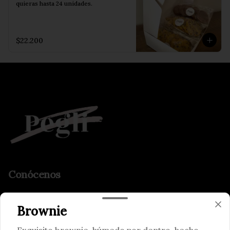
quieras hasta 24 unidades.
$22.200
Conócenos
Zona de despacho
Brownie
Términos y condiciones
Política de privacidad