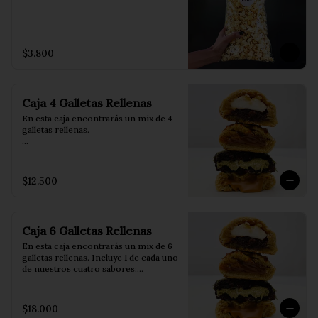
$3.800
Caja 4 Galletas Rellenas
En esta caja encontrarás un mix de 4 
galletas rellenas.

Incluye 1 de cada uno de nuestros 
cuatro sabores:

$12.500
💚 Dubai: rellena con pistacho y 
auténtico kadayif.

🤎 Lotus: rellena con Lotus Biscoff.

🤍 Canela: rellena con canela y queso 
Caja 6 Galletas Rellenas
crema.

🧡 Manjar: rellena con manjar.

En esta caja encontrarás un mix de 6 
galletas rellenas. Incluye 1 de cada uno 
Para disfrutarlas al máximo: 
de nuestros cuatro sabores:

caliéntalas durante 2 minutos en el 
horno o 15 segundos en el 
💚 Dubai: rellena con pistacho y 
microondas. 

auténtico kadayif.

$18.000
🤎 Lotus: rellena con Lotus Biscoff.
