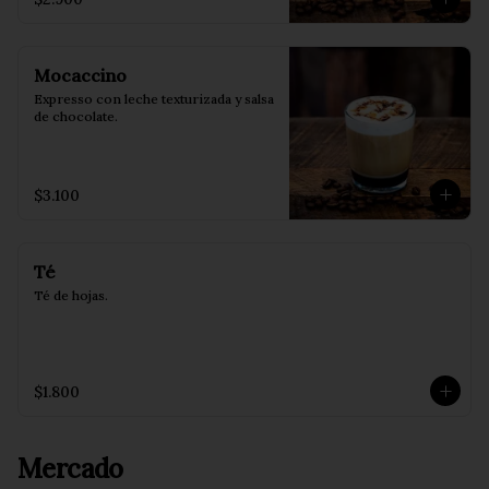
Mocaccino
Expresso con leche texturizada y salsa 
de chocolate.
$3.100
Té
Té de hojas.
$1.800
Mercado