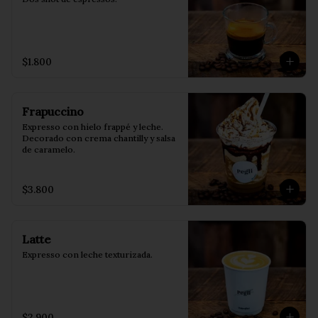
$1.800
Frapuccino
Expresso con hielo frappé y leche. 
Decorado con crema chantilly y salsa 
de caramelo.
$3.800
Latte
Expresso con leche texturizada.
$2.900