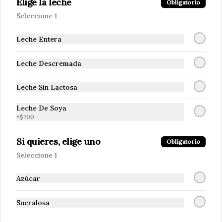
Elige la leche
Obligatorio
Seleccione 1
Leche Entera
Leche Descremada
Leche Sin Lactosa
Leche De Soya
Conócenos
+
$700
Si quieres, elige uno
Zona de despacho
Obligatorio
Términos y condiciones
Seleccione 1
Política de privacidad
Azúcar
Redes sociales
Sucralosa
Instagram