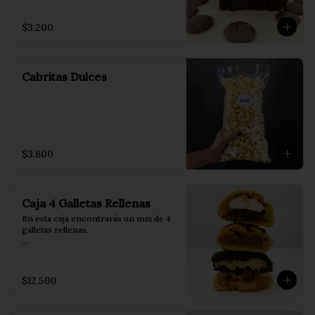
tu helado favorito.
$3.200
Cabritas Dulces
$3.800
Caja 4 Galletas Rellenas
En esta caja encontrarás un mix de 4 
galletas rellenas.

Incluye 1 de cada uno de nuestros 
cuatro sabores:

$12.500
💚 Dubai: rellena con pistacho y 
auténtico kadayif.

🤎 Lotus: rellena con Lotus Biscoff.
