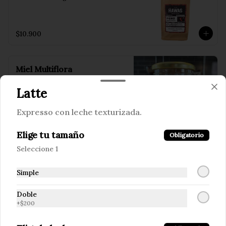
$10.900
Miel Multiflora
Miel desde Frutillar formato de 1 kilo
Latte
Expresso con leche texturizada.
$9.800
Elige tu tamaño
Obligatorio
Seleccione 1
Miel de Tiaca
Miel desde Frutillar formato de 1 kilo
Simple
Doble
+
$200
$9.800