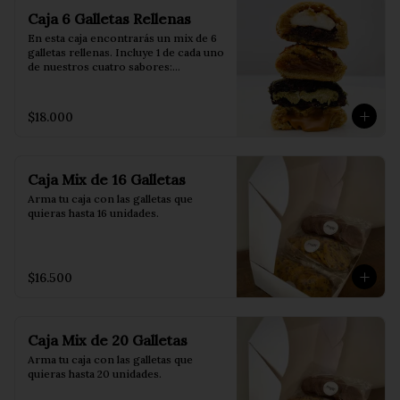
🤍 Canela: rellena con canela y queso 
Caja 6 Galletas Rellenas
crema.

🧡 Manjar: rellena con manjar.

En esta caja encontrarás un mix de 6 
galletas rellenas. Incluye 1 de cada uno 
Para disfrutarlas al máximo: 
de nuestros cuatro sabores:

caliéntalas durante 2 minutos en el 
horno o 15 segundos en el 
💚 Dubai: rellena con pistacho y 
microondas. 

auténtico kadayif.

$18.000
🤎 Lotus: rellena con Lotus Biscoff.

Conservación: guárdalas en un 
🤍 Canela: rellena con canela y queso 
recipiente hermético para mantener 
crema.

su frescura por más tiempo.
🧡 Manjar: rellena con manjar.

Caja Mix de 16 Galletas
Además, recibirás 2 galletas 
Arma tu caja con las galletas que 
adicionales elegidas al azar, según el 
quieras hasta 16 unidades.
stock y la disponibilidad del día.

Para disfrutarlas al máximo: 
caliéntalas durante 2 minutos en el 
$16.500
horno o 15 segundos en el 
microondas. 

Conservación: guárdalas en un 
recipiente hermético para mantener 
Caja Mix de 20 Galletas
su frescura por más tiempo.
Arma tu caja con las galletas que 
quieras hasta 20 unidades.